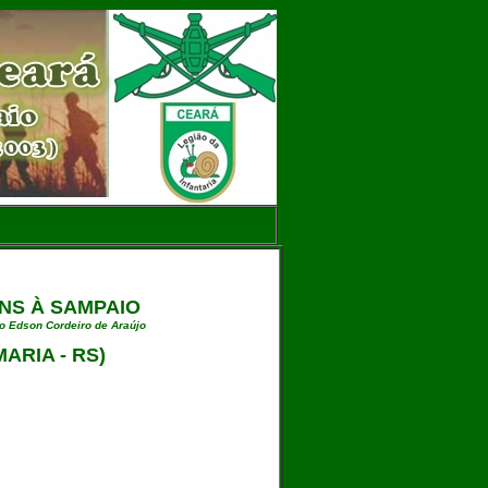
NS À SAMPAIO
co Edson Cordeiro de Araújo
ARIA - RS)