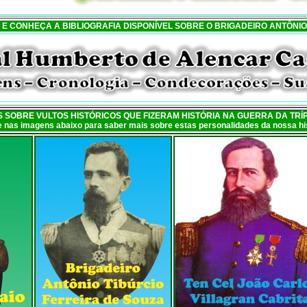
I E CONHEÇA A BIBLIOGRAFIA DISPONÍVEL SOBRE O BRIGADEIRO ANTÔNIO
 SOBRE VULTOS HISTÓRICOS QUE FIZERAM HISTÓRIA NA GUERRA DA TRÍP
ue nas imagens abaixo para saber mais sobre estas personalidades da nossa his