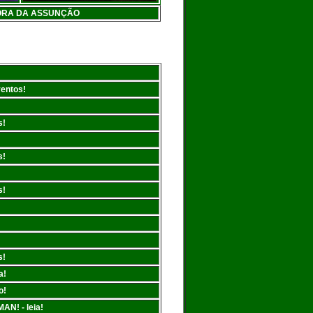
HORA DA ASSUNÇÃO
ventos!
s!
s!
s!
s!
a!
o!
AN! - leia!