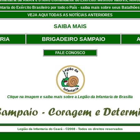
e Infantaria da AMAN é o novo Comandante do Exército! Mesmos Valores, Novos
taria do Exército Brasileiro por todo o País - saiba mais sobre seus Batalhões
VEJA AQUI TODAS AS NOTÍCIAS ANTERIORES
SAIBA MAIS
RIA
BRIGADEIRO SAMPAIO
A
FALE CONOSCO
Clique na imagem e saiba mais sobre a Legião da Infantaria de Brasília
©
Legião da Infantaria do Ceará -
2008 - Todos os direitos reservados