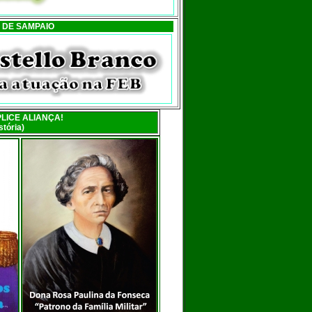
 DE SAMPAIO
LICE ALIANÇA!
tória)