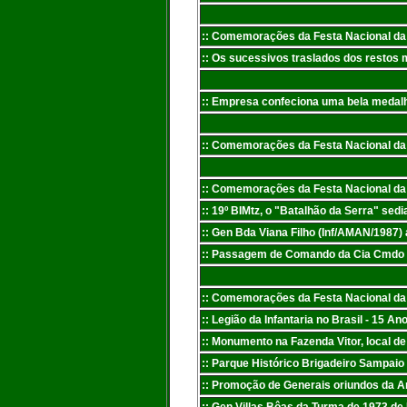
:: Comemorações da Festa Nacional da In
:: Os sucessivos traslados dos restos m
:: Empresa confeciona uma bela medalha
:: Comemorações da Festa Nacional da In
:: Comemorações da Festa Nacional da In
:: 19º BIMtz, o "Batalhão da Serra" sedi
:: Gen Bda Viana Filho (Inf/AMAN/1987
:: Passagem de Comando da Cia Cmdo 10
:: Comemorações da Festa Nacional da In
:: Legião da Infantaria no Brasil - 15 
:: Monumento na Fazenda Vitor, local de
:: Parque Histórico Brigadeiro Sampaio 
:: Promoção de Generais oriundos
da Ar