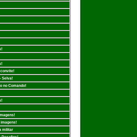
s!
s!
 convite!
- Selva!
ito no Comando!
s!
 imagens!
s imagens!
 militar