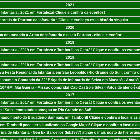
2021
fantaria / 2021 em Fortaleza! Clique e confira os eventos!
ortais do Patrono da infantaria ! Clique e conheça essa história singular!
2020
 destacando a Arma de Infantaria e o seu Patrono - clique e confira!
2019
fantaria / 2019 em Fortaleza e Tamboril, no Ceará! Clique e confira os evento
2018
fantaria / 2018 em Fortaleza e Tamboril, no Ceará! Clique e confira os evento
a a Festa Regional da Infantaria em São Leopoldo (Rio Grande do Sul): confira o
) assume o Comando da 22ª Brigada de Infantaria de Selva em Macapá - Amapá 
ª RM: Maj Guerra - Missão comprida! Cap Castro e Silva - Votos de pleno êx
2017
fantaria / 2017 em Fortaleza e Tamboril, no Ceará! Clique e confira os evento
Anos! Saiba como tudo começou no Rio Grande do Sul!
 nascimento do Brigadeiro Sampaio, em Tamboril! Clique e confira o local e as
em Tamboril pode ser visualizado no Google Maps! Clique e confira o local e a
ma de Infantaria - Gen Ex Barcellos (Inf/1977) atinge o mais posto da hierarquia