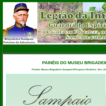
PAINÉIS DO MUSEU BRIGADEI
Painéis Museu Brigadeiro Sampaio©Pesquisa Histórica: Gen Júl