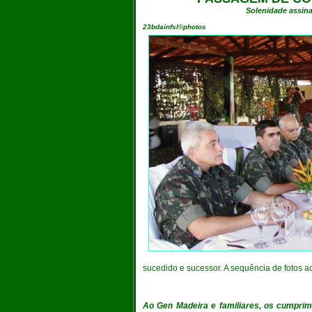
Solenidade assina
23bdainfsl©photos
sucedido e sucessor.
A sequência de fotos a
Ao Gen Madeira e familiares, os cumprime