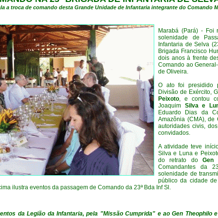
la a troca de comando desta Grande Unidade de Infantaria integrante do Comando M
Marabá (Pará) - Foi 
solenidade de Pas
Infantaria de Selva (
Brigada Francisco H
dois anos à frente de
Comando ao General-
de Oliveira.
O ato foi presidido
Divisão de Exército, 
Peixoto
, e contou c
Joaquim
Silva e Lu
Eduardo Dias da Co
Amazônia (CMA), de O
autoridades civis, d
convidados.
A atividade teve iní
Silva e Luna e Peixot
do retrato do
Gen
Comandantes da 23ª
solenidade de transm
público da cidade d
cima ilustra eventos da passagem de Comando da 23ª Bda Inf Sl.
ntos da Legião da Infantaria, pela "Missão Cumprida" e ao Gen Theophilo e 