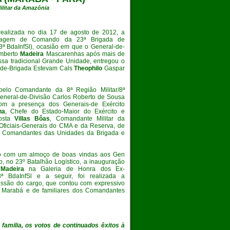
ilitar da Amazônia
realizada no dia 17 de agosto de 2012, a
sagem de Comando da 23ª Brigada de
23ª BdaInfSl), ocasião em que o General-de-
umberto
Madeira
Mascarenhas após mais de
ssa tradicional Grande Unidade, entregou o
de-Brigada Estevam Cals
Theophilo
Gaspar
 pelo Comandante da 8ª Região Militar/8ª
General-de-Divisão Carlos Roberto de Sousa
om a presença dos Generais-de Exército
na
, Chefe do Estado-Maior do Exército e
sta
Villas
Bôas
, Comandante Militar da
ficiais-Generais do CMA e da Reserva, de
os Comandantes das Unidades da Brigada e
cio com um almoço de boas vindas aos Gen
o, no 23º Batalhão Logístico, a inauguração
 Madeira
na Galeria de Honra dos Ex-
 BdaInfSl e a seguir, foi realizada a
issão do cargo, que contou com expressivo
e Marabá e de familiares dos Comandantes
familia, os votos de continuados êxitos à