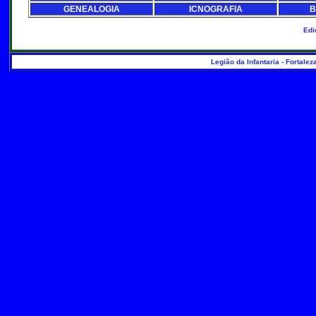
GENEALOGIA
ICNOGRAFIA
B
Edi
Legião da Infantaria - Fortalez