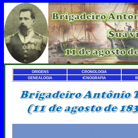
ORIGENS
CRONOLOGIA
GENEALOGIA
ICNOGRAFIA
B