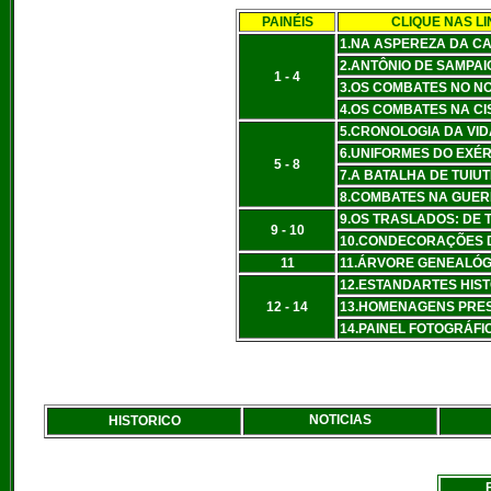
PAINÉIS
CLIQUE NAS LI
1.NA ASPEREZA DA CA
2.ANTÔNIO DE SAMPAI
1 - 4
3.OS COMBATES NO N
4.OS COMBATES NA CI
5.CRONOLOGIA DA VID
6.UNIFORMES DO EXÉR
5 - 8
7.A BATALHA DE TUIU
8.COMBATES NA GUER
9.OS TRASLADOS: DE 
9 - 10
10.CONDECORAÇÕES D
11
11.ÁRVORE GENEALÓG
12.ESTANDARTES HIS
12 - 14
13.HOMENAGENS PRES
14.PAINEL FOTOGRÁFI
NOTICIAS
HISTORICO